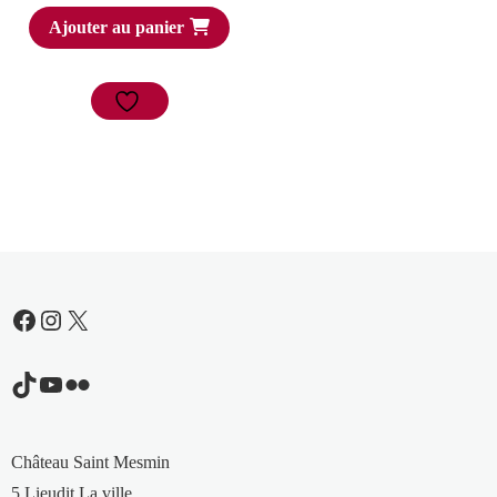
Ajouter au panier
Facebook
Instagram
X
TikTok
YouTube
Flickr
Château Saint Mesmin
5 Lieudit La ville