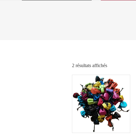
Trié
2 résultats affichés
par
popularité