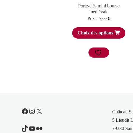
Porte-clés mini bourse
médiévale
Prix :
7,00
€
Choix des options
Facebook
Instagram
X
Château S
5 Lieudit L
TikTok
YouTube
Flickr
79380 Sain