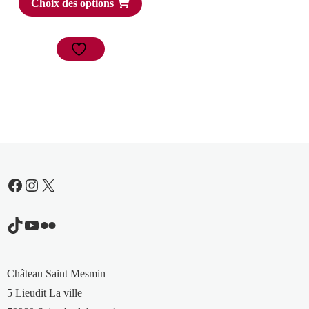
Choix des options
Facebook
Instagram
X
TikTok
YouTube
Flickr
Château Saint Mesmin
5 Lieudit La ville