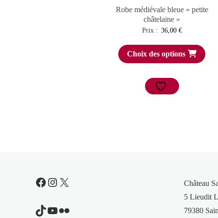
Robe médiévale bleue « petite
châtelaine »
Prix :
36,00
€
Choix des options
Facebook
Instagram
X
Château S
5 Lieudit L
TikTok
YouTube
Flickr
79380 Sain