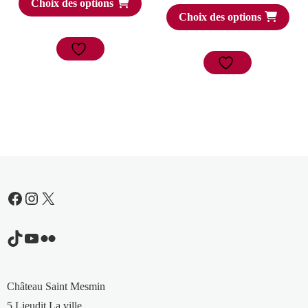
Choix des options
Choix des options
Facebook
Instagram
X
TikTok
YouTube
Flickr
Château Saint Mesmin
5 Lieudit La ville