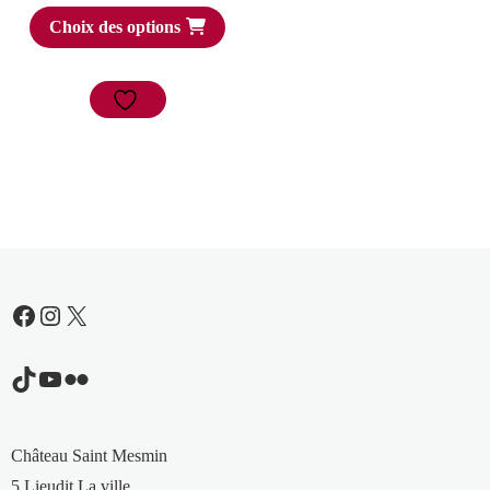
Choix des options
Facebook
Instagram
X
TikTok
YouTube
Flickr
Château Saint Mesmin
5 Lieudit La ville