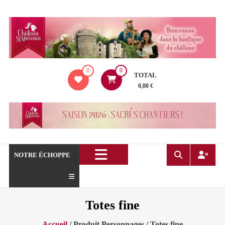
Aller
au
contenu
La
0
0
boutique
TOTAL
du
0,00 €
Château
de
Saint
Mesmin
!
NOTRE ÉCHOPPE
Totes fine
Accueil
/ Produit Personnages / Totes fine