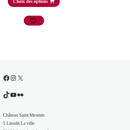
Choix des options
Facebook
Instagram
X
TikTok
YouTube
Flickr
Château Saint Mesmin
5 Lieudit La ville