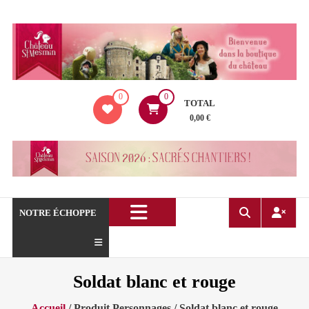
Aller
au
contenu
La
0
0
boutique
TOTAL
du
0,00 €
Château
de
Saint
Mesmin
!
NOTRE ÉCHOPPE
Soldat blanc et rouge
Accueil
/ Produit Personnages / Soldat blanc et rouge