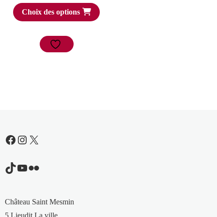
Choix des options
Facebook
Instagram
X
TikTok
YouTube
Flickr
Château Saint Mesmin
5 Lieudit La ville