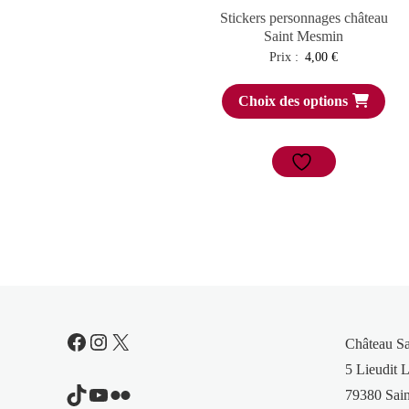
Stickers personnages château
Saint Mesmin
Prix :
4,00
€
Choix des options
Facebook
Instagram
X
Château S
5 Lieudit L
TikTok
YouTube
Flickr
79380 Sain