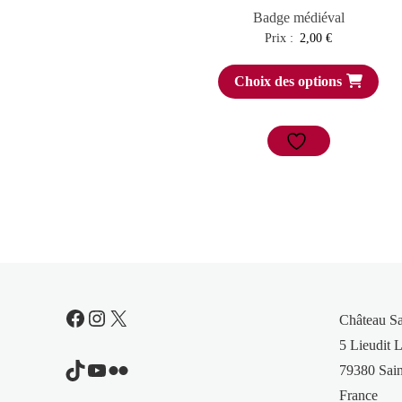
Badge médiéval
Prix :
2,00
€
Choix des options
Facebook
Instagram
X
Château S
5 Lieudit L
TikTok
YouTube
Flickr
79380 Sain
France