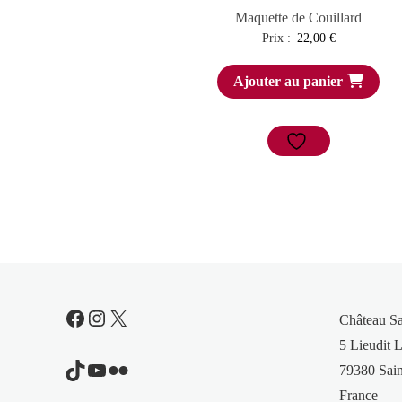
Maquette de Couillard
Prix :
22,00
€
Ajouter au panier
Facebook
Instagram
X
Château S
5 Lieudit L
TikTok
YouTube
Flickr
79380 Sain
France