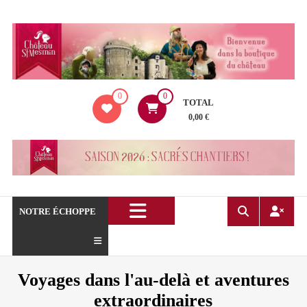
Aller
au
contenu
La
0
0
boutique
TOTAL
du
0,00 €
Château
de
Saint
Mesmin
!
NOTRE ÉCHOPPE
Voyages dans l'au-delà et aventures
extraordinaires