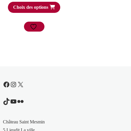
Choix des options
Facebook
Instagram
X
TikTok
YouTube
Flickr
Château Saint Mesmin
5 Lieudit La ville