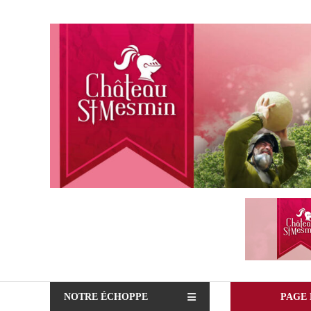
Aller
au
La
boutique
contenu
du
Château
de
Saint
Mesmin
!
NOTRE ÉCHOPPE
PAGE 