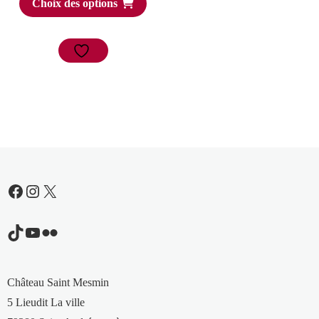
Choix des options
Facebook
Instagram
X
TikTok
YouTube
Flickr
Château Saint Mesmin
5 Lieudit La ville