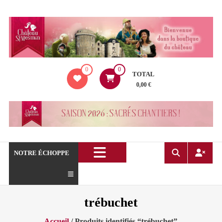
Aller
au
contenu
La
0
0
boutique
TOTAL
du
0,00 €
Château
de
Saint
Mesmin
!
NOTRE ÉCHOPPE
trébuchet
Accueil
/ Produits identifiés “trébuchet”