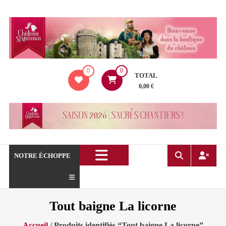
Aller
au
contenu
La
0
0
boutique
TOTAL
du
0,00 €
Château
de
Saint
Mesmin
!
NOTRE ÉCHOPPE
Tout baigne La licorne
Accueil
/ Produits identifiés “Tout baigne La licorne”