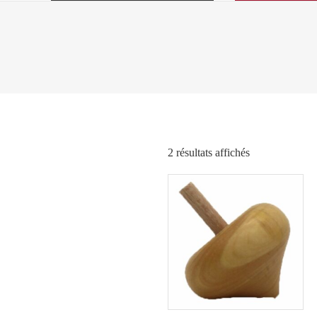
Trié
2 résultats affichés
par
popularité