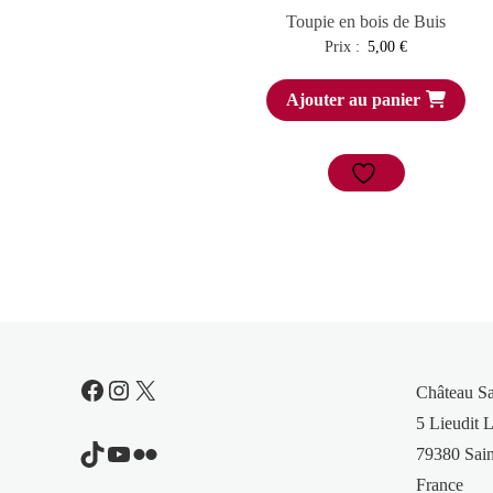
Toupie en bois de Buis
Prix :
5,00
€
Ajouter au panier
Facebook
Instagram
X
Château S
5 Lieudit L
TikTok
YouTube
Flickr
79380 Sain
France