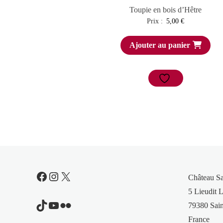
Toupie en bois d’Hêtre
Prix :
5,00
€
Ajouter au panier
Facebook
Instagram
X
Château S
5 Lieudit L
TikTok
YouTube
Flickr
79380 Sain
France