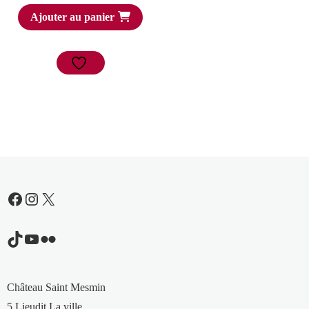
Ajouter au panier
Facebook
Instagram
X
TikTok
YouTube
Flickr
Château Saint Mesmin
5 Lieudit La ville