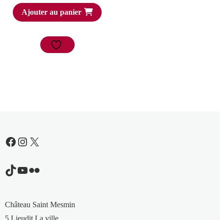
Ajouter au panier
Facebook
Instagram
X
TikTok
YouTube
Flickr
Château Saint Mesmin
5 Lieudit La ville