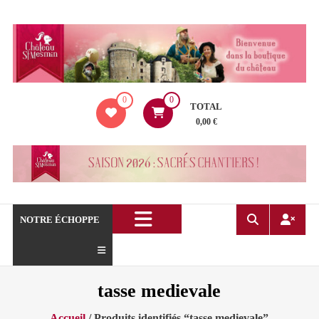
Aller
au
contenu
La
0
0
boutique
TOTAL
du
0,00 €
Château
de
Saint
Mesmin
!
NOTRE ÉCHOPPE
tasse medievale
Accueil
/ Produits identifiés “tasse medievale”