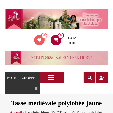
Aller
au
contenu
La
0
0
boutique
TOTAL
du
0,00 €
Château
de
Saint
Mesmin
!
NOTRE ÉCHOPPE
Tasse médiévale polylobée jaune
Accueil
/ Produits identifiés “Tasse médiévale polylobée