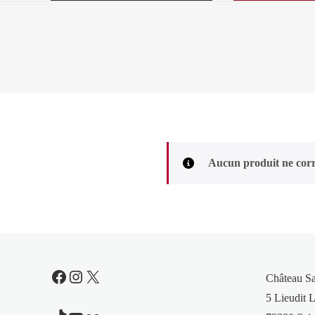
Aucun produit ne corr
Facebook
Instagram
X
Château S
5 Lieudit L