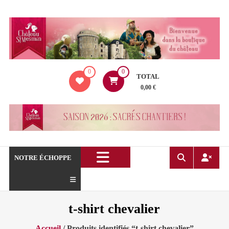
Aller
au
contenu
La
0
0
boutique
TOTAL
du
0,00 €
Château
de
Saint
Mesmin
!
NOTRE ÉCHOPPE
t-shirt chevalier
Accueil
/ Produits identifiés “t-shirt chevalier”