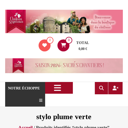
Aller
au
contenu
La
0
0
boutique
TOTAL
du
0,00 €
Château
de
Saint
Mesmin
!
NOTRE ÉCHOPPE
stylo plume verte
Accueil
/ Produits identifiés “stylo plume verte”