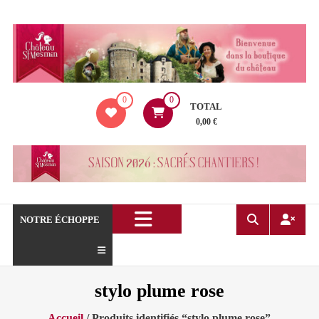
Aller
au
contenu
La
0
0
boutique
TOTAL
du
0,00 €
Château
de
Saint
Mesmin
!
NOTRE ÉCHOPPE
stylo plume rose
Accueil
/ Produits identifiés “stylo plume rose”