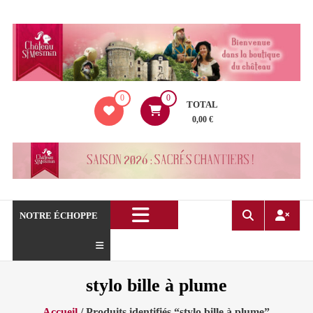
Aller
au
contenu
La
0
0
boutique
TOTAL
du
0,00 €
Château
de
Saint
Mesmin
!
NOTRE ÉCHOPPE
stylo bille à plume
Accueil
/ Produits identifiés “stylo bille à plume”