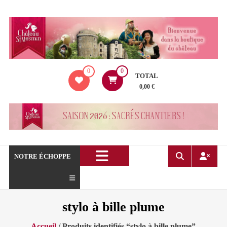
Aller
au
contenu
La
0
0
boutique
TOTAL
du
0,00 €
Château
de
Saint
Mesmin
!
NOTRE ÉCHOPPE
stylo à bille plume
Accueil
/ Produits identifiés “stylo à bille plume”