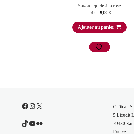
Savon liquide à la rose
Prix :
9,00
€
Ajouter au panier
Facebook
Instagram
X
Château S
5 Lieudit L
TikTok
YouTube
Flickr
79380 Sain
France