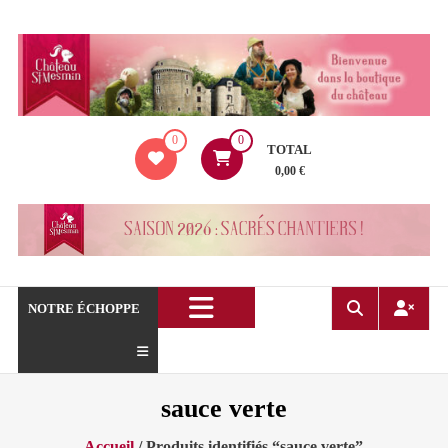
Aller
au
contenu
La
0
0
boutique
TOTAL
du
0,00 €
Château
de
Saint
Mesmin
!
NOTRE ÉCHOPPE
sauce verte
Accueil
/ Produits identifiés “sauce verte”