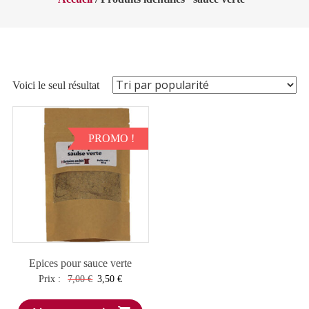
Voici le seul résultat
PROMO !
Epices pour sauce verte
Le
Le
Prix :
7,00
€
3,50
€
prix
prix