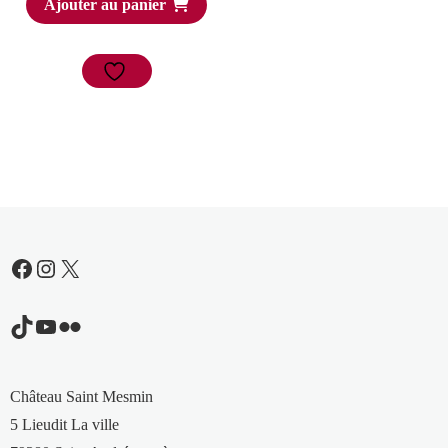
Ajouter au panier
initial
actuel
était :
est :
7,00 €.
3,50 €.
Facebook
Instagram
X
TikTok
YouTube
Flickr
Château Saint Mesmin
5 Lieudit La ville