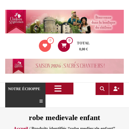
Aller
au
contenu
La
0
0
boutique
TOTAL
du
0,00 €
Château
de
Saint
Mesmin
!
NOTRE ÉCHOPPE
robe medievale enfant
Accueil
/ Produits identifiés “robe medievale enfant”