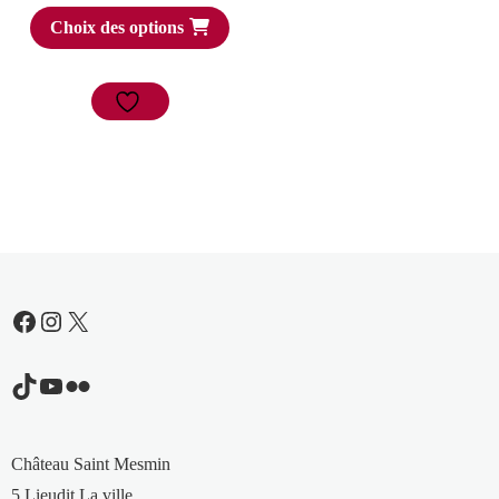
Choix des options
Facebook
Instagram
X
TikTok
YouTube
Flickr
Château Saint Mesmin
5 Lieudit La ville