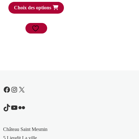
Choix des options
Facebook
Instagram
X
TikTok
YouTube
Flickr
Château Saint Mesmin
5 Lieudit La ville