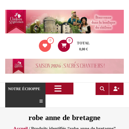
Aller
au
contenu
La
0
0
boutique
TOTAL
du
0,00 €
Château
de
Saint
Mesmin
!
NOTRE ÉCHOPPE
robe anne de bretagne
Accueil
/ Produits identifiés “robe anne de bretagne”