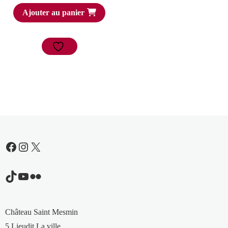
Ajouter au panier
Facebook
Instagram
X
TikTok
YouTube
Flickr
Château Saint Mesmin
5 Lieudit La ville