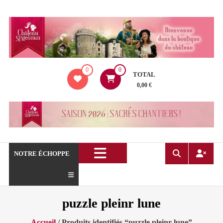
Aller
au
contenu
La
0
0
boutique
TOTAL
du
0,00 €
Château
de
Saint
Mesmin
!
NOTRE ÉCHOPPE
puzzle pleinr lune
Accueil
/ Produits identifiés “puzzle pleinr lune”