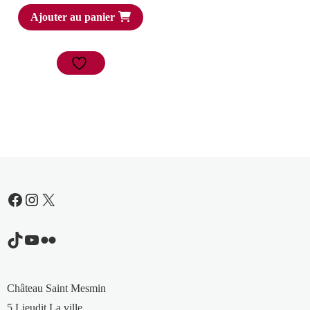
Ajouter au panier
Facebook
Instagram
X
TikTok
YouTube
Flickr
Château Saint Mesmin
5 Lieudit La ville