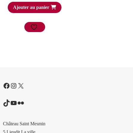
Ajouter au panier
Facebook
Instagram
X
TikTok
YouTube
Flickr
Château Saint Mesmin
5 Lieudit La ville