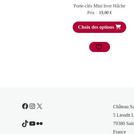
Porte-clés Mini livre Hâche
Prix :
19,00
€
Choix des options
Facebook
Instagram
X
Château S
5 Lieudit L
TikTok
YouTube
Flickr
79380 Sain
France