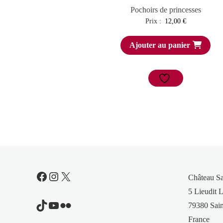
Pochoirs de princesses
Prix :
12,00
€
Ajouter au panier
Facebook
Instagram
X
Château S
5 Lieudit L
TikTok
YouTube
Flickr
79380 Sain
France