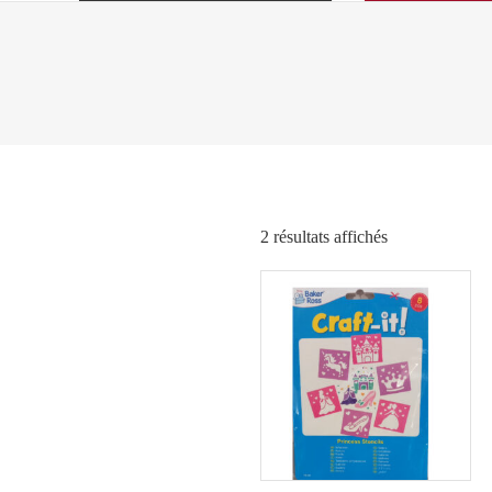
Trié
2 résultats affichés
par
popularité