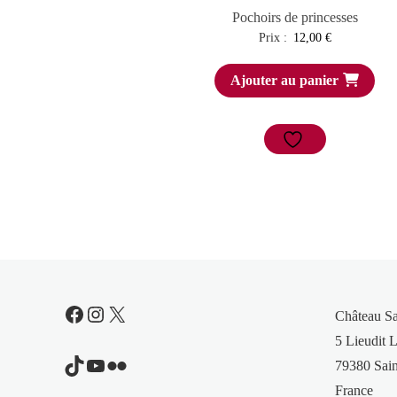
Pochoirs de princesses
Prix :
12,00
€
Ajouter au panier
Facebook
Instagram
X
Château S
5 Lieudit L
TikTok
YouTube
Flickr
79380 Sain
France