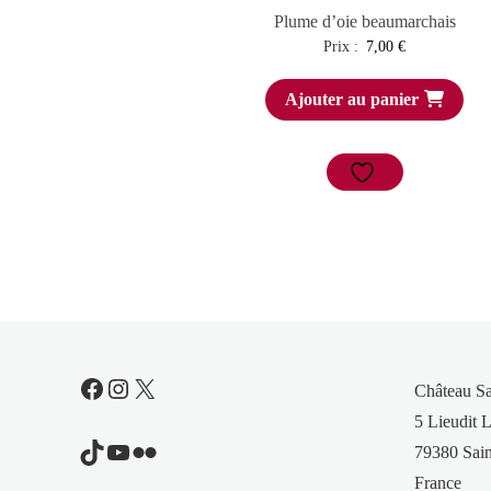
Plume d’oie beaumarchais
Prix :
7,00
€
Ajouter au panier
Facebook
Instagram
X
Château S
5 Lieudit L
TikTok
YouTube
Flickr
79380 Sain
France