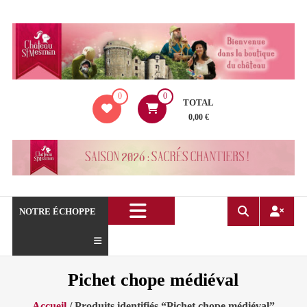
Aller
au
contenu
La
0
0
boutique
TOTAL
du
0,00 €
Château
de
Saint
Mesmin
!
NOTRE ÉCHOPPE
Pichet chope médiéval
Accueil
/ Produits identifiés “Pichet chope médiéval”