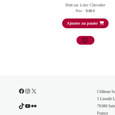
Petit sac à doc Chevalier
Prix :
9,00
€
Ajouter au panier
Facebook
Instagram
X
Château S
5 Lieudit L
TikTok
YouTube
Flickr
79380 Sain
France