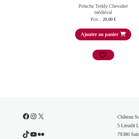
Peluche Teddy Chevalier
médiéval
Prix :
20,00
€
Ajouter au panier
Facebook
Instagram
X
Château S
5 Lieudit L
TikTok
YouTube
Flickr
79380 Sain