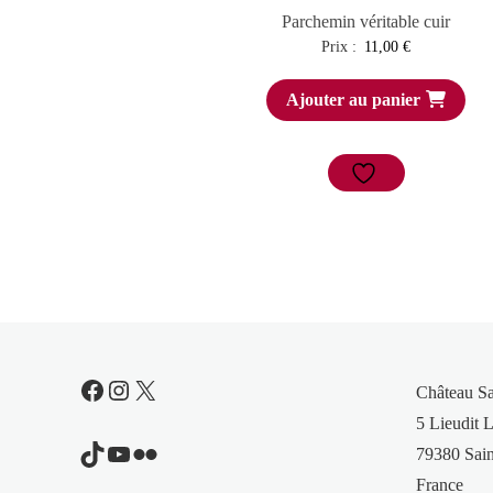
Parchemin véritable cuir
Prix :
11,00
€
Ajouter au panier
Facebook
Instagram
X
Château S
5 Lieudit L
TikTok
YouTube
Flickr
79380 Sain
France