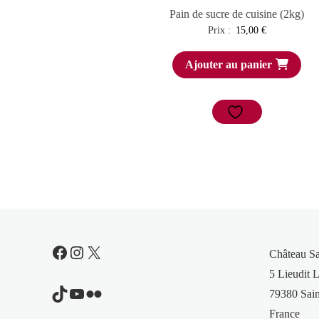
Pain de sucre de cuisine (2kg)
Prix :
15,00
€
Ajouter au panier
Facebook
Instagram
X
Château S
5 Lieudit L
TikTok
YouTube
Flickr
79380 Sain
France