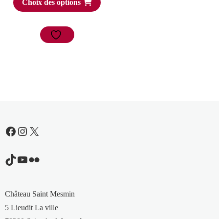
Choix des options
Facebook
Instagram
X
TikTok
YouTube
Flickr
Château Saint Mesmin
5 Lieudit La ville