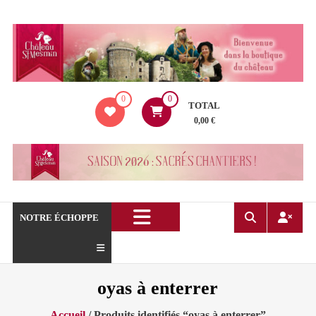
Aller
au
contenu
La
0
0
boutique
TOTAL
du
0,00 €
Château
de
Saint
Mesmin
!
NOTRE ÉCHOPPE
oyas à enterrer
Accueil
/ Produits identifiés “oyas à enterrer”