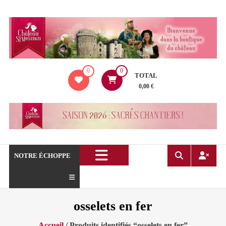
Aller
au
contenu
La
0
0
boutique
TOTAL
du
0,00 €
Château
de
Saint
Mesmin
!
NOTRE ÉCHOPPE
osselets en fer
Accueil
/ Produits identifiés “osselets en fer”