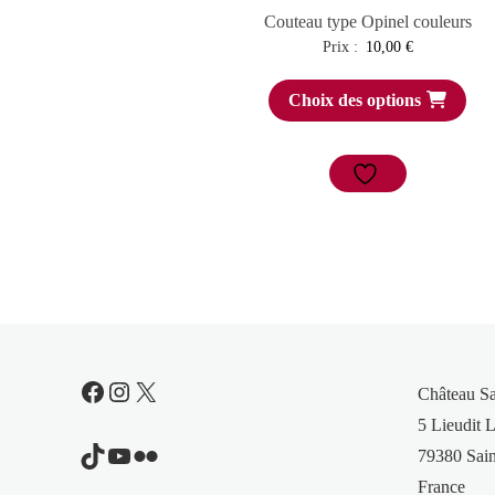
Couteau type Opinel couleurs
Prix :
10,00
€
Choix des options
Facebook
Instagram
X
Château S
5 Lieudit L
TikTok
YouTube
Flickr
79380 Sain
France