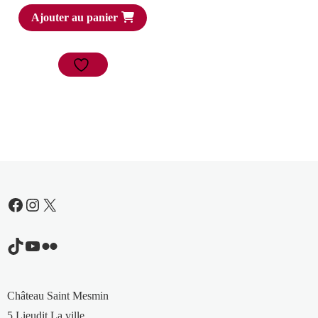
Ajouter au panier
Facebook
Instagram
X
TikTok
YouTube
Flickr
Château Saint Mesmin
5 Lieudit La ville