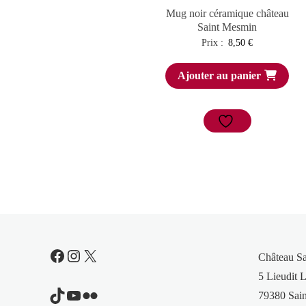
Mug noir céramique château
Saint Mesmin
Prix :
8,50
€
Ajouter au panier
Facebook
Instagram
X
Château S
5 Lieudit L
TikTok
YouTube
Flickr
79380 Sain